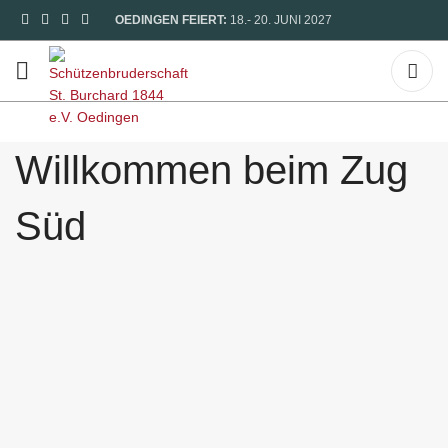
OEDINGEN FEIERT:
18.- 20. JUNI 2027
Willkommen beim Zug
Süd
HOME
DIE BRUDERSCHAFT
DIE SCHÜTZENZÜGE
WILLKOMMEN BEIM ZUG SÜD