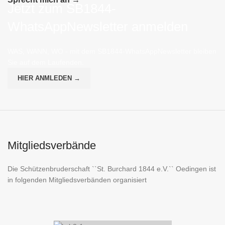
Jetzt zum SB1844-
WhatsAppNewsletter anmelden
WAS, WANN, WO - mit dem SB1844-WhatsAppNewsletter bleiben
Sie auf dem Laufenden.
HIER ANMLEDEN →
Mitgliedsverbände
Die Schützenbruderschaft ``St. Burchard 1844 e.V.`` Oedingen ist
in folgenden Mitgliedsverbänden organisiert