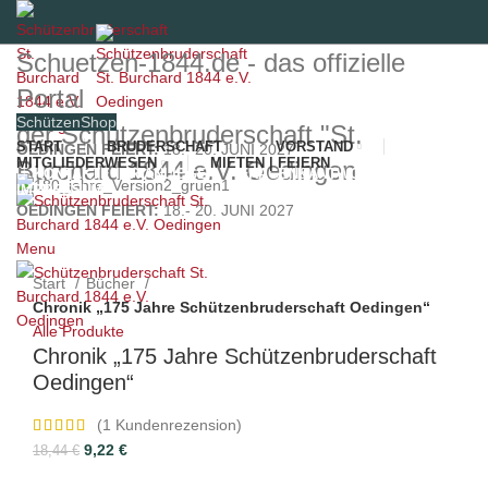
Schuetzen-1844.de - das offizielle
Portal
SchützenShop
der Schützenbruderschaft "St.
START
BRUDERSCHAFT
VORSTAND
OEDINGEN FEIERT:
18.- 20. JUNI 2027
MITGLIEDERWESEN
MIETEN | FEIERN
Burchard 1844 e.V. Oedingen
KONTAKTE
IHR ANLIEGEN
FRAGEN&ANTWORTEN
IMPRESSUM
-50%
OEDINGEN FEIERT:
18.- 20. JUNI 2027
Menu
Zum vergrößern klicken
Start
Bücher
Chronik „175 Jahre Schützenbruderschaft Oedingen“
Alle Produkte
Chronik „175 Jahre Schützenbruderschaft
Oedingen“
(
1
Kundenrezension)
Ursprünglicher
Aktueller
9,22
€
18,44
€
Preis
Preis