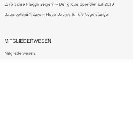
„175 Jahre Flagge zeigen“ – Der große Spendenlauf 2019
Baumpateninitiative – Neue Bäume für die Vogelstange
MITGLIEDERWESEN
Mitgliederwesen
Mitglied werden
Mitgliedsbeiträge
Mitgliederehrung
Weitere Ehrungsmöglichkeiten
Ordensrichtlinien des SSB
DIE ZÜGE