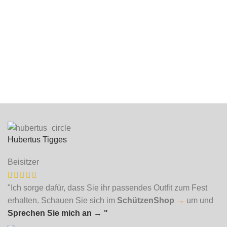
Hubertus Tigges
Beisitzer
"Ich sorge dafür, dass Sie ihr passendes Outfit zum Fest
erhalten. Schauen Sie sich im
SchützenShop
→
um und
Sprechen Sie mich an
→ "