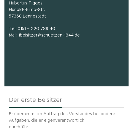
Hubertus Tigges
Hunold-Rump-Str.
57368 Lennestadt
Tel. 0151 – 220 789 40
Mail: 1beisitzer@schuetzen-1844.de
Der erste Beisitzer
Er übernimmt im Auftrag des Vorstandes besondere
Aufgaben, die er eigenverantwortlich
durchführt.