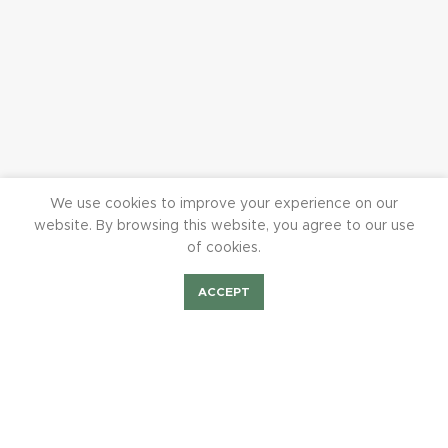
We use cookies to improve your experience on our
website. By browsing this website, you agree to our use
of cookies.
ACCEPT
Hubertus Tigges
Shop
Bilder Fest2023
Mieten/Feiern
BurchiTV
Beisitzer