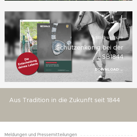
SB-Broschüre
Schützenkönig bei der
SB1844
DOWNLOAD →
Aus Tradition in die Zukunft seit 1844
Meldungen und Pressemitteilungen