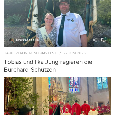
0
Pressestelle
HAUPTVEREIN
,
RUND UMS FEST
22 JUNI 2026
Tobias und Ilka Jung regieren die
Burchard-Schützen