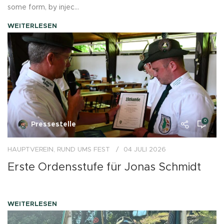
some form, by injec...
WEITERLESEN
0
Pressestelle
HAUPTVEREIN
,
RUND UMS FEST
04 JULI 2026
Erste Ordensstufe für Jonas Schmidt
WEITERLESEN