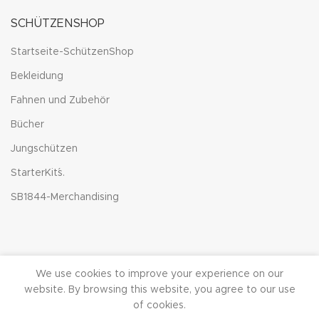
SCHÜTZENSHOP
Startseite-SchützenShop
Bekleidung
Fahnen und Zubehör
Bücher
Jungschützen
StarterKit´s.
SB1844-Merchandising
We use cookies to improve your experience on our
SCHUETZENBRUDERSCHAFT OEDINGEN
2022 CREATED VON
website. By browsing this website, you agree to our use
SCHÜTZENBRUDERSCHAFT OEDINGEN
. AUS TRADITION IN DIE
ZUKUNFT SEIT 1844
of cookies.