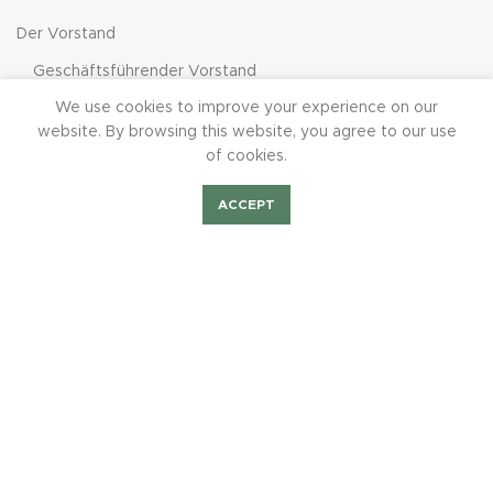
Der Vorstand
Geschäftsführender Vorstand
We use cookies to improve your experience on our
Erweiterter Vorstand
website. By browsing this website, you agree to our use
of cookies.
MIETEN UND FEIERN
ACCEPT
Shop
Bilder Fest2023
Mieten/Feiern
BurchiTV
Mieten und Feiern bei der SB1844
SB1844 Buchungsportal
Informationen für Ferienlager
SCHÜTZENSHOP
Startseite-SchützenShop
Bekleidung