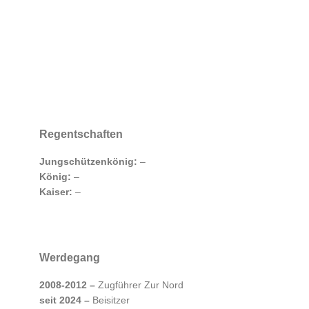
Regentschaften
Jungschützenkönig:
–
König:
–
Kaiser:
–
Werdegang
2008-2012 –
Zugführer Zur Nord
seit 2024 –
Beisitzer