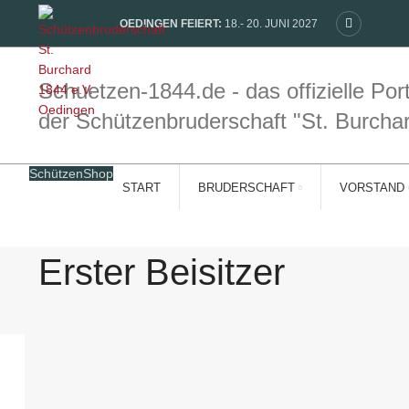
OEDINGEN FEIERT:
18.- 20. JUNI 2027
Schuetzen-1844.de - das offizielle Port
der Schützenbruderschaft "St. Burcha
SchützenShop
START
BRUDERSCHAFT
VORSTAND
Erster Beisitzer
HOME
DER VORSTAND
ERWEITERTER VORSTAND
ERSTER BEISIT