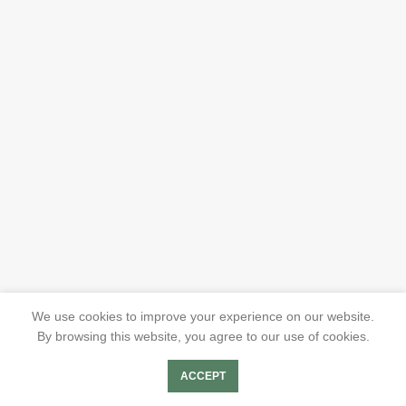
We use cookies to improve your experience on our website.
By browsing this website, you agree to our use of cookies.
ACCEPT
Hubertus Tigges
Shop
Bilder Fest2023
Mieten/Feiern
BurchiTV