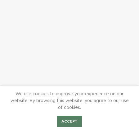
We use cookies to improve your experience on our
website. By browsing this website, you agree to our use
of cookies.
ACCEPT
Hubertus Tigges
Shop
Bilder Fest2023
Mieten/Feiern
BurchiTV
Beisitzer