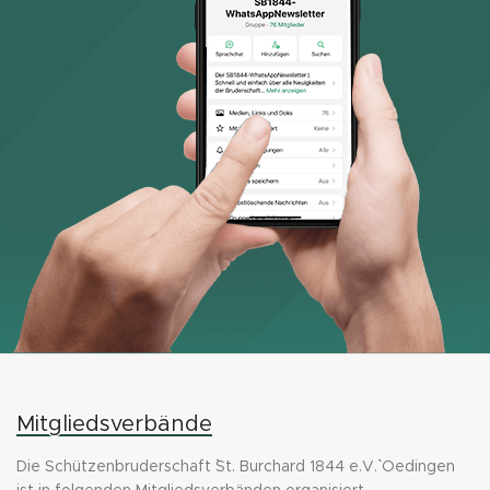
Mitgliedsverbände
Die Schützenbruderschaft ``St. Burchard 1844 e.V.`` Oedingen