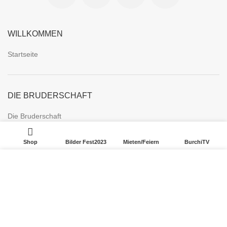
WILLKOMMEN
Startseite
DIE BRUDERSCHAFT
Die Bruderschaft
| Kaiser- und königlich | Die amtierenden Majestäten
Shop
Bilder Fest2023
Mieten/Feiern
BurchiTV
Die Fahnen der Bruderschaft
We use cookies to improve your experience on our website.
Von der Geschichte bis zur Gegenwart
By browsing this website, you agree to our use of cookies.
Die Vogelbauer – Ein Team eine Leidenschaft
ACCEPT
BurchiTV | Der SB1844 Videokanal
Burchard von Würzburg