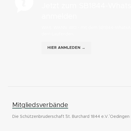
Jetzt zum SB1844-What
anmelden
WAS, WANN, WO - mit dem SB1844-WhatsApp
dem Laufenden.
HIER ANMLEDEN →
Mitgliedsverbände
Die Schützenbruderschaft ``St. Burchard 1844 e.V.`` Oedingen