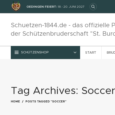
OEDINGEN FEIERT:
18.- 20. JUNI 2027
Schuetzen-1844.de - das offizielle P
der Schützenbruderschaft "St. Bur
SCHÜTZENSHOP
START
BRU
Tag Archives: Socce
HOME
POSTS TAGGED "SOCCER"