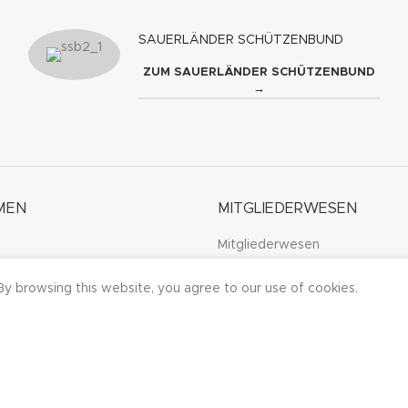
SAUERLÄNDER SCHÜTZENBUND
ZUM SAUERLÄNDER SCHÜTZENBUND
→
MEN
MITGLIEDERWESEN
Mitgliederwesen
Mitglied werden
y browsing this website, you agree to our use of cookies.
Mitgliedsbeiträge
ERSCHAFT
Mitgliederehrung
chaft
Weitere Ehrungsmöglichke
d königlich | Die amtierenden
Ordensrichtlinien des SSB