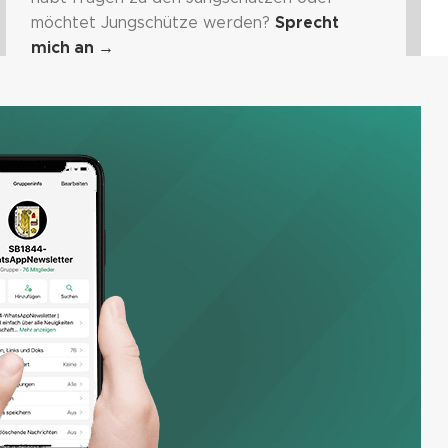
möchtet Jungschütze werden?
Sprecht
mich an
→