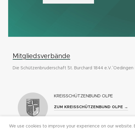
Mitgliedsverbände
Die Schützenbruderschaft ``St. Burchard 1844 e.V.`` Oedingen
KREISSCHÜTZENBUND OLPE
ZUM KREISSCHÜTZENBUND OLPE →
We use cookies to improve your experience on our website. B