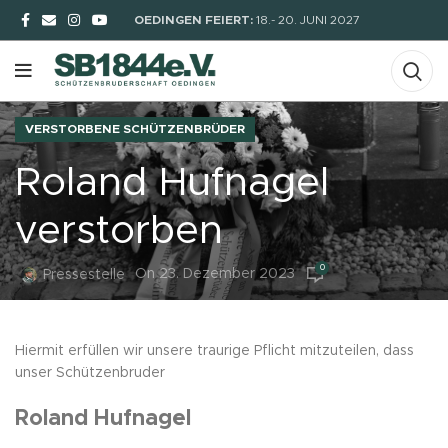
OEDINGEN FEIERT:
18.- 20. JUNI 2027
VERSTORBENE SCHÜTZENBRÜDER
Roland Hufnagel
verstorben
0
On 23. Dezember 2023
Pressestelle
Hiermit erfüllen wir unsere traurige Pflicht mitzuteilen, dass
unser Schützenbruder
Roland Hufnagel