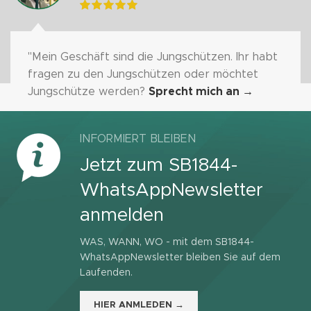
"Mein Geschäft sind die Jungschützen. Ihr habt
fragen zu den Jungschützen oder möchtet
Jungschütze werden?
Sprecht mich an
→
INFORMIERT BLEIBEN
Jetzt zum SB1844-
WhatsAppNewsletter
anmelden
WAS, WANN, WO - mit dem SB1844-
WhatsAppNewsletter bleiben Sie auf dem
Laufenden.
HIER ANMLEDEN →