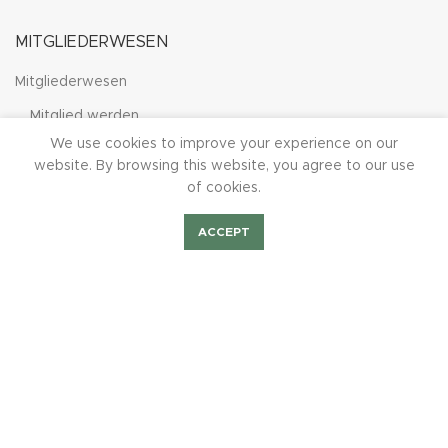
MITGLIEDERWESEN
Mitgliederwesen
Mitglied werden
We use cookies to improve your experience on our
Mitgliedsbeiträge
website. By browsing this website, you agree to our use
Mitgliederehrung
of cookies.
Weitere Ehrungsmöglichkeiten
ACCEPT
Ordensrichtlinien des SSB
Shop
Bilder Fest2023
Mieten/Feiern
BurchiTV
DIE ZÜGE
Die Schützenzüge
Willkommen beim Zug Nord
Willkommen beim Zug Süd