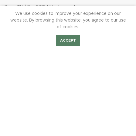
BurchiTV | Der SB1844 Videokanal
We use cookies to improve your experience on our
Burchard von Würzburg
website. By browsing this website, you agree to our use
of cookies.
„175 Jahre Flagge zeigen“ – Der große Spendenlauf 2019
Baumpateninitiative – Neue Bäume für die Vogelstange
ACCEPT
Shop
Bilder Fest2023
Mieten/Feiern
BurchiTV
MITGLIEDERWESEN
Mitgliederwesen
Mitglied werden
Mitgliedsbeiträge
Mitgliederehrung
Weitere Ehrungsmöglichkeiten
Ordensrichtlinien des SSB