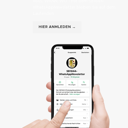
WAS, WANN, WO - mit dem SB1844-
WhatsAppNewsletter bleiben Sie auf dem
Laufenden.
HIER ANMLEDEN →