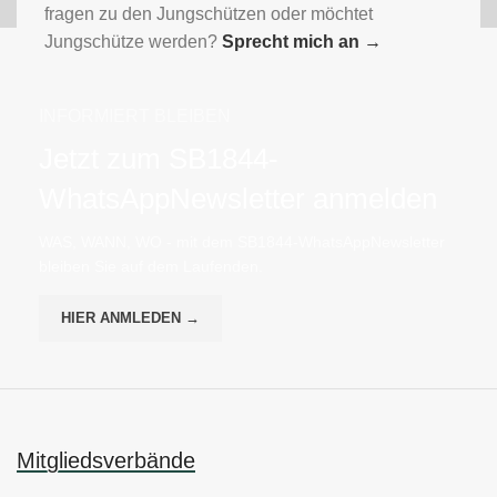
fragen zu den Jungschützen oder möchtet
Jungschütze werden?
Sprecht mich an
→
INFORMIERT BLEIBEN
Jetzt zum SB1844-
WhatsAppNewsletter anmelden
WAS, WANN, WO - mit dem SB1844-WhatsAppNewsletter
bleiben Sie auf dem Laufenden.
HIER ANMLEDEN →
Mitgliedsverbände