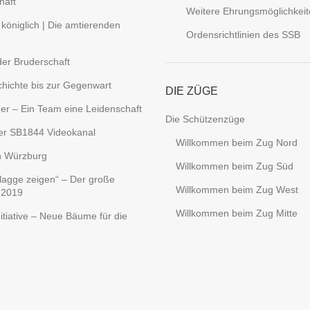
haft
Weitere Ehrungsmöglichkei
 königlich | Die amtierenden
Ordensrichtlinien des SSB
er Bruderschaft
hichte bis zur Gegenwart
DIE ZÜGE
er – Ein Team eine Leidenschaft
Die Schützenzüge
er SB1844 Videokanal
Willkommen beim Zug Nord
n Würzburg
Willkommen beim Zug Süd
lagge zeigen“ – Der große
Willkommen beim Zug West
 2019
Willkommen beim Zug Mitte
tiative – Neue Bäume für die