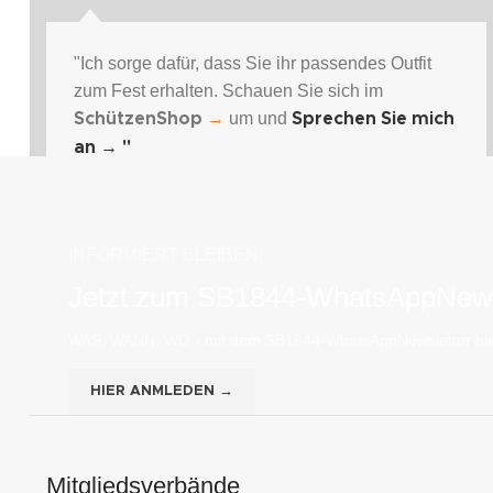
"Ich sorge dafür, dass Sie ihr passendes Outfit
zum Fest erhalten. Schauen Sie sich im
um und
SchützenShop
→
Sprechen Sie mich
an
→ "
INFORMIERT BLEIBEN
Jetzt zum SB1844-WhatsAppNews
WAS, WANN, WO - mit dem SB1844-WhatsAppNewsletter ble
HIER ANMLEDEN →
Mitgliedsverbände