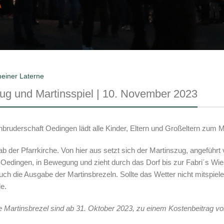
meiner Laterne
ug und Martinsspiel | 10. November 2023
bruderschaft Oedingen lädt alle Kinder, Eltern und Großeltern zum 
ab der Pfarrkirche. Von hier aus setzt sich der Martinszug, angeführt
edingen, in Bewegung und zieht durch das Dorf bis zur Fabri´s Wiese,
ch die Ausgabe der Martinsbrezeln. Sollte das Wetter nicht mitspiele
e.
ie Martinsbrezel sind ab 31. Oktober 2023, zu einem Kostenbeitrag von