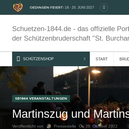
18.- 20. JUNI 2027
OEDINGEN FEIERT:
Schuetzen-1844.de - das offizielle Port
der Schützenbruderschaft "St. Burcha
SCHÜTZENSHOP
START
BRU
SB1844 VERANSTALTUNGEN
Martinszug und Martins
Veröffentlicht von
Pressestelle
On 28. Oktober 2022