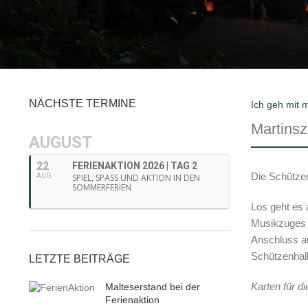
NÄCHSTE TERMINE
Ich geh mit 
Martinsz
AUGUST
22
FERIENAKTION 2026 | TAG 2
Die Schützen
AUG
SPIEL, SPASS UND AKTION IN DEN
SOMMERFERIEN
Los geht es 
Musikzuges O
Anschluss au
Schützenhall
LETZTE BEITRÄGE
Karten für d
Malteserstand bei der
Ferienaktion