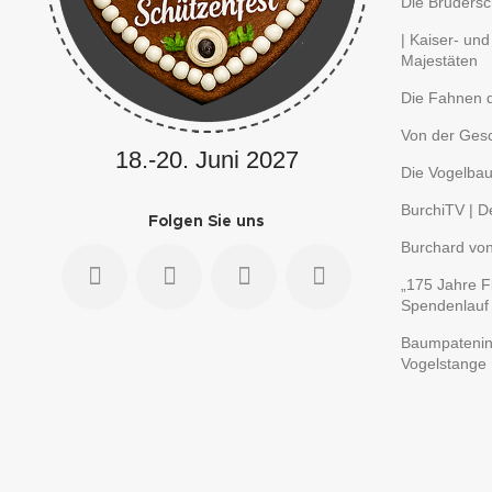
Die Brudersc
| Kaiser- und
Majestäten
Die Fahnen d
Von der Gesc
18.-20. Juni 2027
Die Vogelbau
BurchiTV | D
Folgen Sie uns
Burchard vo
„175 Jahre F
Spendenlauf
Baumpatenini
Vogelstange