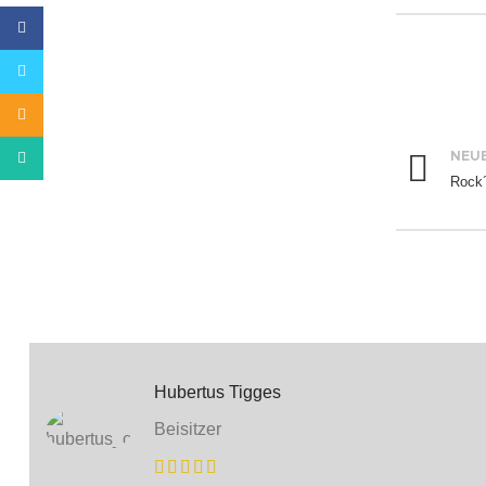
Facebook
Twitter
Email
NEU
WhatsApp
Rock´
Hubertus Tigges
Beisitzer