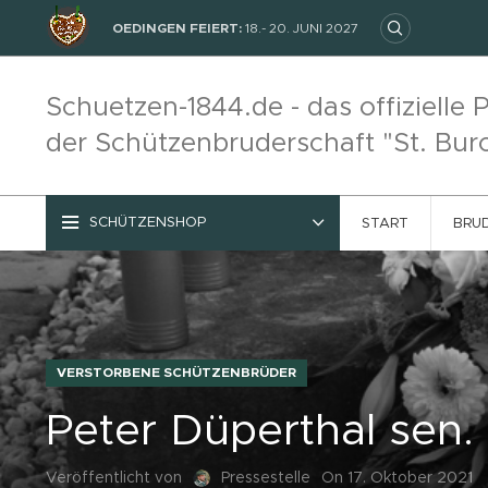
OEDINGEN FEIERT:
18.- 20. JUNI 2027
Schuetzen-1844.de - das offizielle P
der Schützenbruderschaft "St. Bur
SCHÜTZENSHOP
START
BRU
VERSTORBENE SCHÜTZENBRÜDER
Peter Düperthal sen.
Veröffentlicht von
Pressestelle
On 17. Oktober 2021