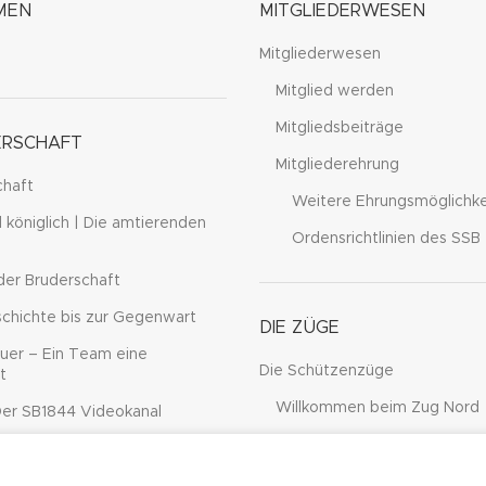
MEN
MITGLIEDERWESEN
Mitgliederwesen
Mitglied werden
Mitgliedsbeiträge
ERSCHAFT
Mitgliederehrung
chaft
Weitere Ehrungsmöglichke
d königlich | Die amtierenden
Ordensrichtlinien des SSB
der Bruderschaft
chichte bis zur Gegenwart
DIE ZÜGE
uer – Ein Team eine
Die Schützenzüge
t
Willkommen beim Zug Nord
Der SB1844 Videokanal
Willkommen beim Zug Süd
on Würzburg
y browsing this website, you agree to our use of cookies.
Willkommen beim Zug West