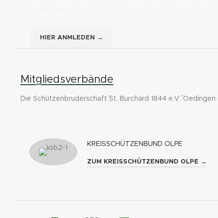
WAS, WANN, WO - mit dem SB1844-WhatsAppNewsletter
Laufenden.
HIER ANMLEDEN →
Mitgliedsverbände
Die Schützenbruderschaft ``St. Burchard 1844 e.V.`` Oedingen
KREISSCHÜTZENBUND OLPE
ZUM KREISSCHÜTZENBUND OLPE →