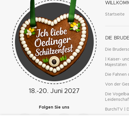
WILLKOM
Startseite
DIE BRUD
Die Bruders
| Kaiser- un
Majestäten
Die Fahnen 
Von der Ges
18.-20. Juni 2027
Die Vogelba
Leidenschaf
Folgen Sie uns
BurchiTV | 
Burchard v
We use cookies to improve your experience on our website. B