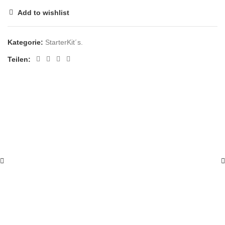
Add to wishlist
Kategorie:
StarterKit´s.
Teilen:
UNSERE EMPFEHLUNG
CHRONIK ``175 JAHRE``
MEHR DAZU IM SHOP