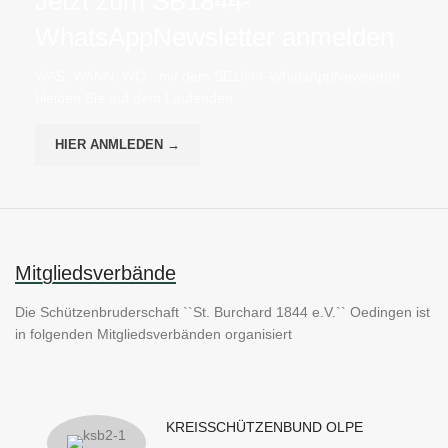
Jetzt zum SB1844-
WhatsAppNewsletter anmelden
WAS, WANN, WO - mit dem SB1844-WhatsAppNewsletter
bleiben Sie auf dem Laufenden.
HIER ANMLEDEN →
Mitgliedsverbände
Die Schützenbruderschaft ``St. Burchard 1844 e.V.`` Oedingen ist
in folgenden Mitgliedsverbänden organisiert
KREISSCHÜTZENBUND OLPE