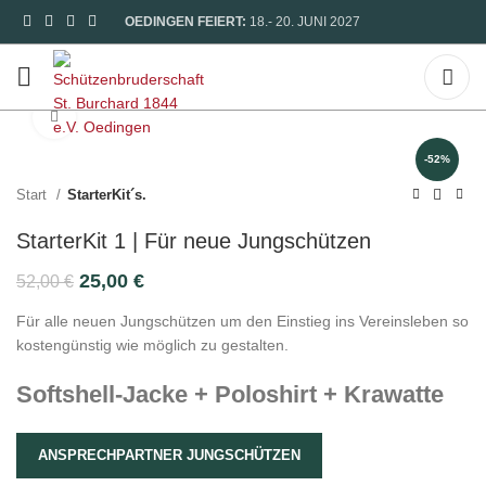
OEDINGEN FEIERT:
18.- 20. JUNI 2027
Zum vergrößern klicken
-52%
Start
StarterKit´s.
StarterKit 1 | Für neue Jungschützen
Ursprünglicher
Aktueller
25,00
€
52,00
€
Preis
Preis
Für alle neuen Jungschützen um den Einstieg ins Vereinsleben so
war:
ist:
kostengünstig wie möglich zu gestalten.
52,00 €
25,00 €.
Softshell-Jacke + Poloshirt + Krawatte
ANSPRECHPARTNER JUNGSCHÜTZEN