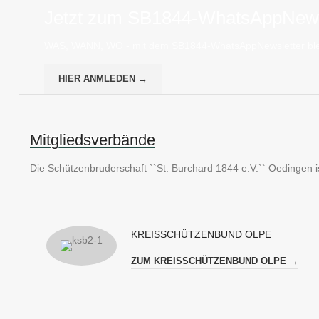
Jetzt zum SB1844-WhatsAppNews
WAS, WANN, WO - mit dem SB1844-WhatsAppNewsletter ble
HIER ANMLEDEN →
Mitgliedsverbände
Die Schützenbruderschaft ``St. Burchard 1844 e.V.`` Oedingen is
KREISSCHÜTZENBUND OLPE
ZUM KREISSCHÜTZENBUND OLPE →