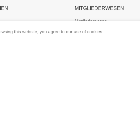
MEN
MITGLIEDERWESEN
Mitgliederwesen
wsing this website, you agree to our use of cookies.
Mitglied werden
Mitgliedsbeiträge
ERSCHAFT
Mitgliederehrung
haft
Weitere Ehrungsmöglichkei
 königlich | Die amtierenden
Ordensrichtlinien des SSB
er Bruderschaft
hichte bis zur Gegenwart
DIE ZÜGE
er – Ein Team eine Leidenschaft
Die Schützenzüge
er SB1844 Videokanal
Willkommen beim Zug Nord
n Würzburg
Willkommen beim Zug Süd
lagge zeigen“ – Der große