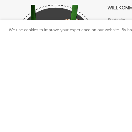
WILLKOM
Startseite
We use cookies to improve your experience on our website. By bro
DIE BRUD
Die Brudersc
| Kaiser- und
Majestäten
Die Fahnen d
Von der Gesc
18.-20. Juni 2027
Die Vogelbau
BurchiTV | D
Folgen Sie uns
Burchard vo
„175 Jahre F