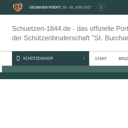
OEDINGEN FEIERT:
18.- 20. JUNI 2027
Schuetzen-1844.de - das offizielle Port
der Schützenbruderschaft "St. Burcha
Die Vorweihnachtszeit bei der SB1844. Auch hier bieten wir kul
ICH GEHE MIT MEINER LATERNE
SCHÜTZENSHOP
START
BRU
Martinszug und Martinsspiel 2022 →