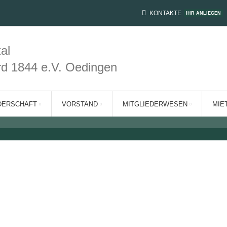
KONTAKTE
IHR ANLIEGEN
al
rd 1844 e.V. Oedingen
turelles Leben und versüßen allen Dorfbewohnern das warten auf Weihn
KOMM IN UNSER HAUS
DERSCHAFT
VORSTAND
MITGLIEDERWESEN
MIE
Der Nikolaus kommt →