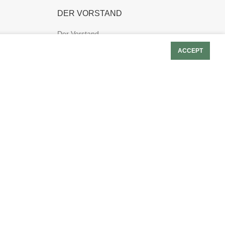
DER VORSTAND
Der Vorstand
Geschäftsführender Vorstand
ACCEPT
Erweiterter Vorstand
ten
MIETEN UND FEIERN
Mieten und Feiern bei der SB1844
SB1844 Buchungsportal
Informationen für Ferienlager
SCHÜTZENSHOP
Startseite-SchützenShop