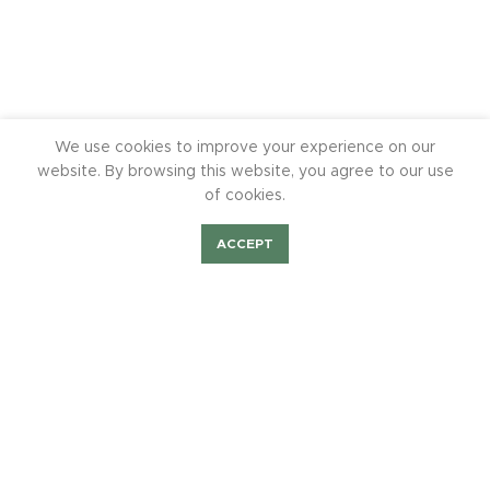
We use cookies to improve your experience on our
website. By browsing this website, you agree to our use
of cookies.
ACCEPT
Shop
Bilder Fest2023
Mieten/Feiern
BurchiTV
Kontakt Pressestelle
Hunold-Rump-Str. 89 57368 Lennestadt Tel. 0151 585