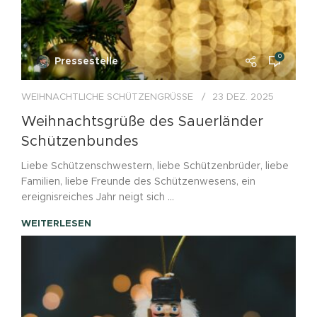
0
Pressestelle
WEIHNACHTLICHE SCHÜTZENGRÜSSE
23 DEZ. 2025
Weihnachtsgrüße des Sauerländer
Schützenbundes
Liebe Schützenschwestern, liebe Schützenbrüder, liebe
Familien, liebe Freunde des Schützenwesens, ein
ereignisreiches Jahr neigt sich ...
WEITERLESEN