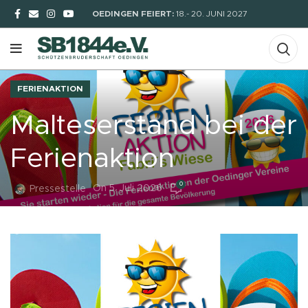
OEDINGEN FEIERT:
18.- 20. JUNI 2027
FERIENAKTION
Malteserstand bei der
Ferienaktion
0
On 5. Juli 2026
Pressestelle