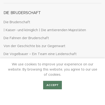
DIE BRUDERSCHAFT
Die Bruderschaft
| Kaiser- und königlich | Die amtierenden Majestäten
Die Fahnen der Bruderschaft
Von der Geschichte bis zur Gegenwart
Die Vogelbauer – Ein Team eine Leidenschaft
BurchiTV | Der SB1844 Videokanal
We use cookies to improve your experience on our
website. By browsing this website, you agree to our use
Burchard von Würzburg
of cookies.
„175 Jahre Flagge zeigen“ – Der große Spendenlauf 2019
ACCEPT
Baumpateninitiative – Neue Bäume für die Vogelstange
Shop
Bilder Fest2023
Mieten/Feiern
BurchiTV