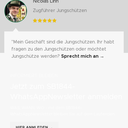
Nicolas Linn
Zugführer Jungschützen
"Mein Geschäft sind die Jungschützen. Ihr habt
fragen zu den Jungschützen oder möchtet
Jungschütze werden?
Sprecht mich an
→
INFORMIERT BLEIBEN
Jetzt zum SB1844-
WhatsAppNewsletter anmelden
WAS, WANN, WO - mit dem SB1844-
WhatsAppNewsletter bleiben Sie auf dem Laufenden.
HIER ANMLEDEN →