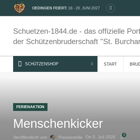
OEDINGEN FEIERT:
18.- 20. JUNI 2027
Schuetzen-1844.de - das offizielle Port
der Schützenbruderschaft "St. Burcha
SCHÜTZENSHOP
START
BRU
FERIENAKTION
Menschenkicker
0
On 5. Juli 2026
Veröffentlicht von
Pressestelle