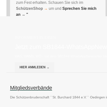
zum Fest erhalten. Schauen Sie sich im
SchützenShop
→
um und
Sprechen Sie mich
an
→ "
INFORMIERT BLEIBEN
Jetzt zum SB1844-WhatsAppNews
WAS, WANN, WO - mit dem SB1844-WhatsAppNewsletter ble
HIER ANMLEDEN →
Mitgliedsverbände
Die Schützenbruderschaft ``St. Burchard 1844 e.V.`` Oedingen is