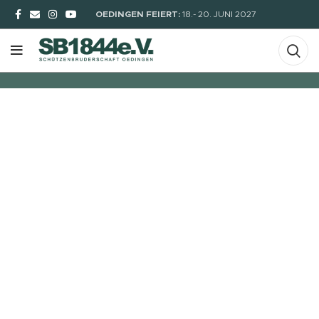
Wohl einzigartig in der Region. Der Parademarsch zur Ehren der
OEDINGEN FEIERT:
18.- 20. JUNI 2027
neuen Majestäten
WEITER