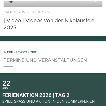
Pressestelle
HAUPTVEREIN
07 DEZ. 2025
| Video | Videos von der Nikolausfeier
IMMER INFORMIERT BLEIBEN
2025
Zum WhatsAppNewsletter anmelden →
IN DER NÄCHSTEN ZEIT
TERMINE UND VERANSTALTUNGEN
22
AUG
FERIENAKTION 2026 | TAG 2
SPIEL, SPASS UND AKTION IN DEN SOMMERFERIEN